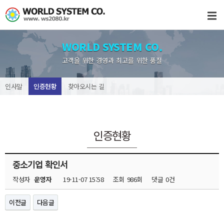
WORLD SYSTEM CO.
고객을 위한 경영과 최고를 위한 품질
인사말
인증현황
찾아오시는 길
인증현황
중소기업 확인서
작성자
운영자
19-11-07 15:58
조회
986회
댓글
0건
이전글
다음글